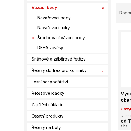
í
Ř
Vázací body
p
a
Dopo
a
z
Navařovací body
n
e
e
Navařovací háky
V
n
l
ý
í
Šroubovací vázací body
p
p
DEHA závěsy
i
r
s
o
Sněhové a záběrové řetězy
p
d
r
u
Řetězy do fréz pro kominíky
o
k
d
t
Lesní hospodářství
u
ů
Vyso
Řetězové kladky
k
oke
t
Zajištění nákladu
ů
Obvyk
Ostatní produkty
od 99 
1
od
/ ks
Řetězy na boty