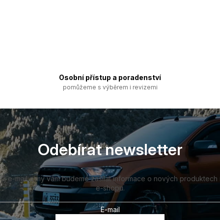
Osobní přístup a poradenství
pomůžeme s výběrem i revizemi
Odebírat newsletter
vůj e-mail a my vám budeme zasílat informace o nových produktech
e-shopu.
E-mail