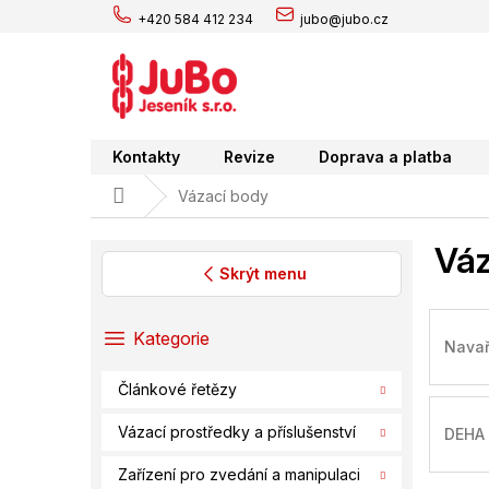
Přejít
+420 584 412 234
jubo@jubo.cz
na
obsah
Kontakty
Revize
Doprava a platba
Domů
Vázací body
Váz
Skrýt menu
P
o
Přeskočit
Kategorie
Navař
s
kategorie
t
Článkové řetězy
r
a
Vázací prostředky a příslušenství
DEHA 
n
n
Zařízení pro zvedání a manipulaci