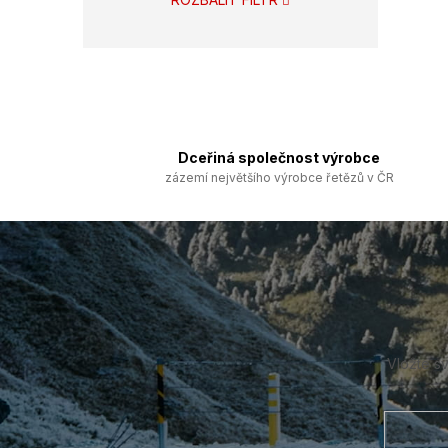
Dceřiná společnost výrobce
zázemí největšího výrobce řetězů v ČR
Z
á
p
a
t
í
Vložte s