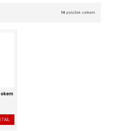
14
položek celkem
s okem
ETAIL