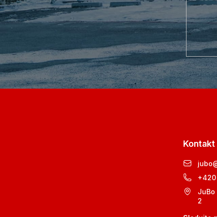
Kontakt
jubo
+420
JuBo 
2