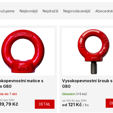
ručujeme
Nejlevnější
Nejdražší
Nejprodávanější
Abecedně
kopevnostní matice s
Vysokopevnostní šroub 
m G80
G80
le do 7 dní
Skladem
(>5 ks)
Kč bez DPH
od 100 Kč bez DPH
D
19,79 Kč
DETAIL
121 Kč
od
/ ks