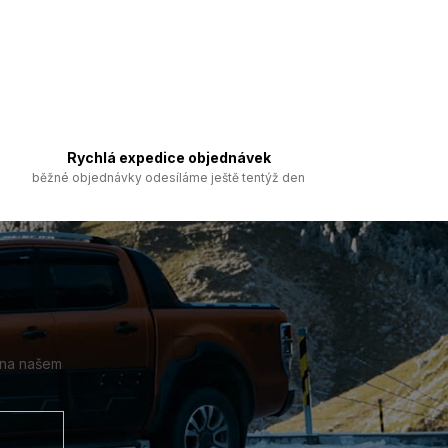
Rychlá expedice objednávek
běžné objednávky odesíláme ještě tentýž den
 na našem